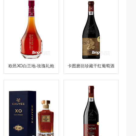
欧邑XO白兰地-玫瑰礼炮
卡图磨坊珍藏干红葡萄酒