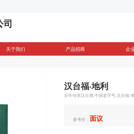
公司
关于我们
产品招商
企
汉台福·地利
百年传承汉台酒,中国老字号,汉台福·
面议
参考价：