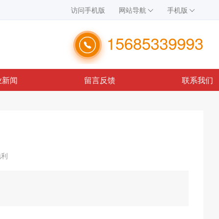
访问手机版
网站导航
手机版
15685339993
业新闻
留言反馈
联系我们
地利