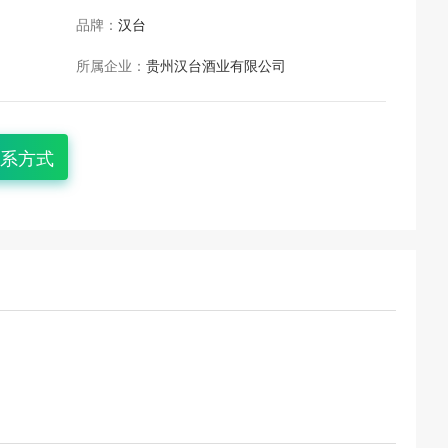
品牌：
汉台
所属企业：
贵州汉台酒业有限公司
系方式