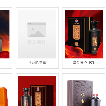
汉台梦.窖藏
汉台·匠心1979