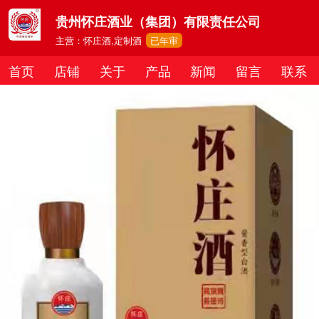
贵州怀庄酒业（集团）有限责任公司
主营：怀庄酒,定制酒
已年审
首页
店铺
关于
产品
新闻
留言
联系