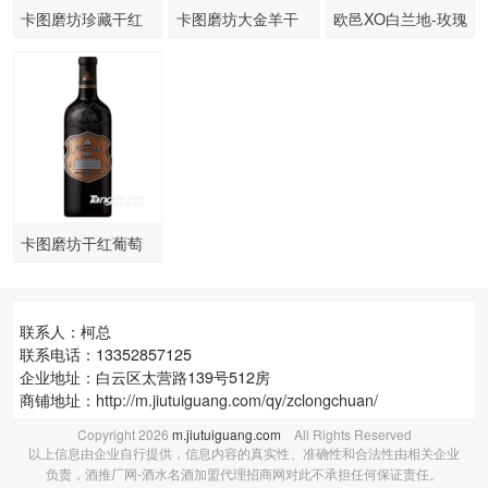
卡图磨坊珍藏干红
卡图磨坊大金羊干
欧邑XO白兰地-玫瑰
葡萄酒-C04
红葡萄酒
礼炮
卡图磨坊干红葡萄
酒-V12
联系人：柯总
联系电话：13352857125
企业地址：白云区太营路139号512房
商铺地址：
http://m.jiutuiguang.com/qy/zclongchuan/
Copyright
2026
m.jiutuiguang.com
All Rights Reserved
以上信息由企业自行提供，信息内容的真实性、准确性和合法性由相关企业
负责，酒推厂网-酒水名酒加盟代理招商网对此不承担任何保证责任。