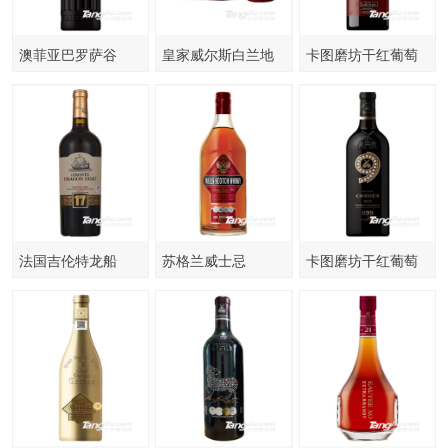
澳菲亚巴罗萨谷
皇家威尔斯白兰地
卡图磨坊干红葡萄
V100干红葡萄酒
XO
酒-C07
法国吉伦特龙船
苏格兰威士忌
卡图磨坊干红葡萄
酒-大师99