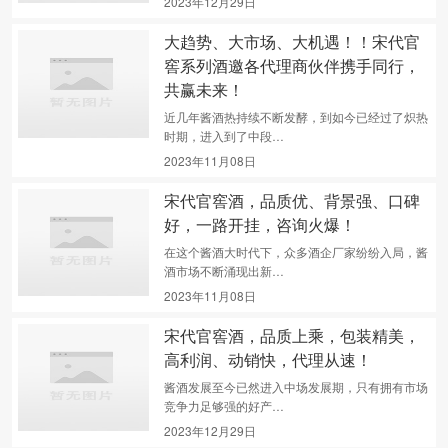
2023年12月29日
大趋势、大市场、大机遇！！宋代官
窖系列酒邀各代理商伙伴携手同行，
共赢未来！
近几年酱酒热持续不断发酵，到如今已经过了炽热
时期，进入到了中段…
2023年11月08日
宋代官窖酒，品质优、背景强、口碑
好，一路开挂，咨询火爆！
在这个酱酒大时代下，众多酒企厂家纷纷入局，酱
酒市场不断涌现出新…
2023年11月08日
宋代官窖酒，品质上乘，包装精美，
高利润、动销快，代理从速！
酱酒发展至今已然进入中场发展期，只有拥有市场
竞争力足够强的好产…
2023年12月29日