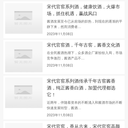
宋代官窖系列酒，健康饮酒，火爆市
场，抓住机遇，赢战风口
酱酒发展至今已从前场的炽热，到现在的逐渐的平
静下来，然而消费者…
2023年11月08日
宋代官窖酒，千年古窖，酱香文化酒
在全民酱酒热潮下，众多酒企厂家纷纷入局，市场
竞争激烈，酱酒产品不…
2023年11月08日
宋代官窖系列酒传承千年古窖酱香
酒，纯正酱香白酒，加盟代理都选
它！
近两年，伴随着资本的不断涌入和酱酒市场的不断
快速发展转型，酱酒…
2023年11月08日
宋代官窖，香从古来，宋代官窖高颜