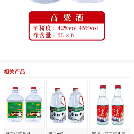
相关产品
鑫二牛陈酿4L
老白干2L
50度北京二锅头酒